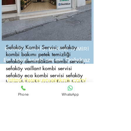
Sefaköy Kombi Servisi; sefaköy
KOMBİ SERVİSİ BAKIMI TAMİRİ
kombi bakımı petek temizliği
En Yakın kombi servisi, Doğalgaz
sefaköy demirdöküm kombi servisi,
sefaköy vaillant kombi servisi
tesisatı petek temizliği
sefaköy eca kombi servisi sefaköy
https://www.ervateknik.com/
baymak kombi servisi ferroli kombi
servisi aırfel kombi servisi wıesman
Phone
WhatsApp
kombi servisi buderus kombi servisi.
baykan kombi servisi bakımı.
Sefaköy Kombi Servisi; sefaköy
kombi bakımı petek temizliği
sefaköy demirdöküm kombi servisi,