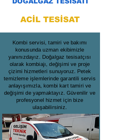
DOĞALGAZ TESİSATI
ACİL TESİSAT
Kombi servisi, tamiri ve bakımı
konusunda uzman ekibimizle
yanınızdayız. Doğalgaz tesisatçısı
olarak kombiajı, değişimi ve proje
çizimi hizmetleri sunuyoruz. Petek
temizleme işlemlerinde garantili servis
anlayışımızla, kombi kart tamiri ve
değişimi de yapmaktayız. Güvenilir ve
profesyonel hizmet için bize
ulaşabilirsiniz.