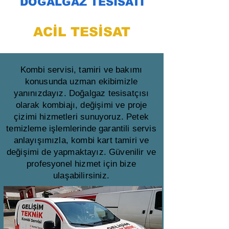
DOĞALGAZ TESİSATI
ACİL TESİSAT
Kombi servisi, tamiri ve bakımı
konusunda uzman ekibimizle
yanınızdayız. Doğalgaz tesisatçısı
olarak kombiajı, değişimi ve proje
çizimi hizmetleri sunuyoruz. Petek
temizleme işlemlerinde garantili servis
anlayışımızla, kombi kart tamiri ve
değişimi de yapmaktayız. Güvenilir ve
profesyonel hizmet için bize
ulaşabilirsiniz.