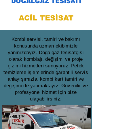
DOĞALGAZ TESİSATI
ACİL TESİSAT
Kombi servisi, tamiri ve bakımı
konusunda uzman ekibimizle
yanınızdayız. Doğalgaz tesisatçısı
olarak kombiajı, değişimi ve proje
çizimi hizmetleri sunuyoruz. Petek
temizleme işlemlerinde garantili servis
anlayışımızla, kombi kart tamiri ve
değişimi de yapmaktayız. Güvenilir ve
profesyonel hizmet için bize
ulaşabilirsiniz.