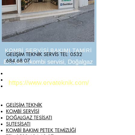
KOMBİ SERVİSİ BAKIMI TAMİRİ
GELİŞİM TEKNİK SERVİS TEL: 0532
684 68 07
En Yakın kombi servisi, Doğalgaz
tesisatı petek temizliği
https://www.ervateknik.com/
GELİŞİM TEKNİK
KOMBİ SERVİSİ
DOĞALGAZ TESİSATI
SUTESİSATI
KOMBİ BAKIMI PETEK TEMİZLİĞİ