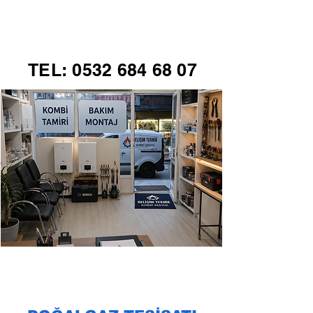
GELİŞİM TEKNİK
TEL:
0532 684 68 07
KOMBİ SERVİSİ