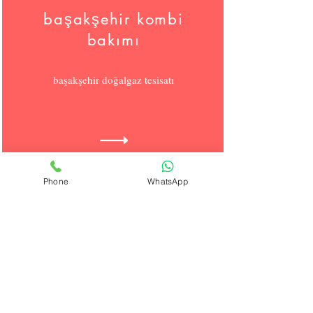
başakşehir kombi
bakımı
başakşehir doğalgaz tesisatı
Phone
WhatsApp
başakşehir kalorifer
temizliği
doğalgaz temizliği