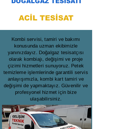
DOĞALGAZ TESİSATI
ACİL TESİSAT
Kombi servisi, tamiri ve bakımı
konusunda uzman ekibimizle
yanınızdayız. Doğalgaz tesisatçısı
olarak kombiajı, değişimi ve proje
çizimi hizmetleri sunuyoruz. Petek
temizleme işlemlerinde garantili servis
anlayışımızla, kombi kart tamiri ve
değişimi de yapmaktayız. Güvenilir ve
profesyonel hizmet için bize
ulaşabilirsiniz.