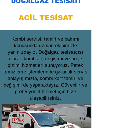
DOĞALGAZ TESİSATI
ACİL TESİSAT
Kombi servisi, tamiri ve bakımı
konusunda uzman ekibimizle
yanınızdayız. Doğalgaz tesisatçısı
olarak kombiajı, değişimi ve proje
çizimi hizmetleri sunuyoruz. Petek
temizleme işlemlerinde garantili servis
anlayışımızla, kombi kart tamiri ve
değişimi de yapmaktayız. Güvenilir ve
profesyonel hizmet için bize
ulaşabilirsiniz.