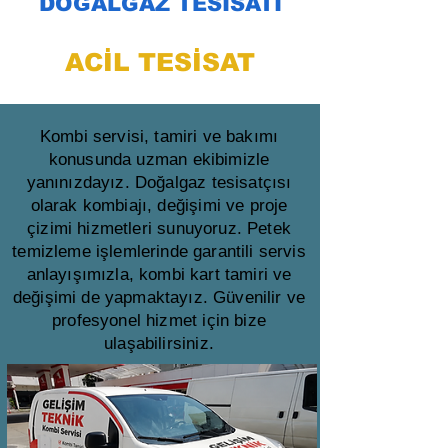
DOĞALGAZ TESİSATI
ACİL TESİSAT
Kombi servisi, tamiri ve bakımı
konusunda uzman ekibimizle
yanınızdayız. Doğalgaz tesisatçısı
olarak kombiajı, değişimi ve proje
çizimi hizmetleri sunuyoruz. Petek
temizleme işlemlerinde garantili servis
anlayışımızla, kombi kart tamiri ve
değişimi de yapmaktayız. Güvenilir ve
profesyonel hizmet için bize
ulaşabilirsiniz.