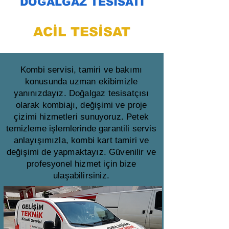
DOĞALGAZ TESİSATI
ACİL TESİSAT
Kombi servisi, tamiri ve bakımı
konusunda uzman ekibimizle
yanınızdayız. Doğalgaz tesisatçısı
olarak kombiajı, değişimi ve proje
çizimi hizmetleri sunuyoruz. Petek
temizleme işlemlerinde garantili servis
anlayışımızla, kombi kart tamiri ve
değişimi de yapmaktayız. Güvenilir ve
profesyonel hizmet için bize
ulaşabilirsiniz.