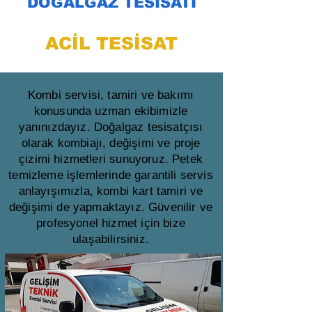
DOĞALGAZ TESİSATI
ACİL TESİSAT
Kombi servisi, tamiri ve bakımı
konusunda uzman ekibimizle
yanınızdayız. Doğalgaz tesisatçısı
olarak kombiajı, değişimi ve proje
çizimi hizmetleri sunuyoruz. Petek
temizleme işlemlerinde garantili servis
anlayışımızla, kombi kart tamiri ve
değişimi de yapmaktayız. Güvenilir ve
profesyonel hizmet için bize
ulaşabilirsiniz.