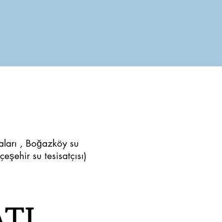
maları , Boğazköy su
hçeşehir su tesisatçısı)
TI