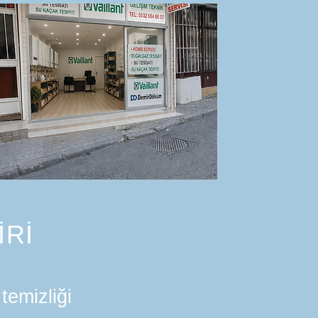
İRİ
temizliği