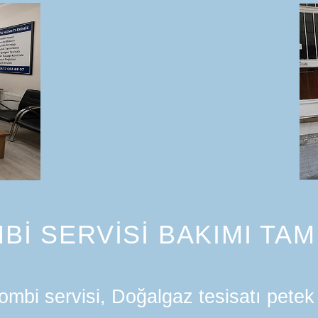
Bİ SERVİSİ BAKIMI TAM
mbi servisi, Doğalgaz tesisatı petek 