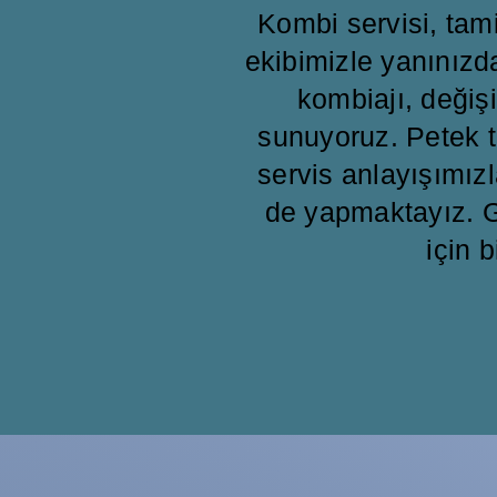
Kombi servisi, ta
ekibimizle yanınızd
kombiajı, değişi
sunuyoruz. Petek t
servis anlayışımızl
de yapmaktayız. G
için b