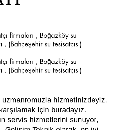
atçı firmaları , Boğazköy su
rı , (Bahçeşehir su tesisatçısı)
atçı firmaları , Boğazköy su
rı , (Bahçeşehir su tesisatçısı)
da uzmanromuzla hizmetinizdeyiz.
 karşılamak için buradayız.
 servis hizmetlerini sunuyor,
z. Gelişim Teknik olarak, en iyi