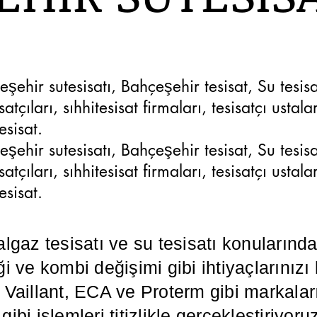
şehir sutesisatı, Bahçeşehir tesisat, Su tesis
atçıları, sıhhitesisat firmaları, tesisatçı ustala
tesisat.
şehir sutesisatı, Bahçeşehir tesisat, Su tesis
atçıları, sıhhitesisat firmaları, tesisatçı ustala
tesisat.
algaz tesisatı ve su tesisatı konuların
i ve kombi değişimi gibi ihtiyaçlarınızı
illant, ECA ve Proterm gibi markaların
ibi işlemleri titizlikle gerçekleştiriyoru