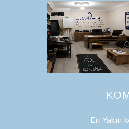
KOM
En Yakın ko