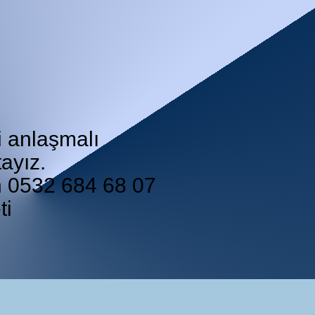
i anlaşmalı
ayız.
in 0532 684 68 07
ti