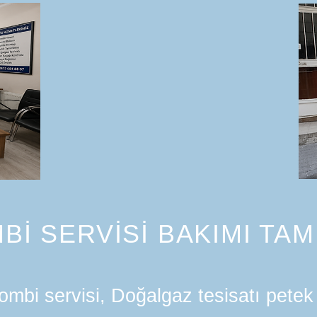
Bİ SERVİSİ BAKIMI TAM
mbi servisi, Doğalgaz tesisatı petek 