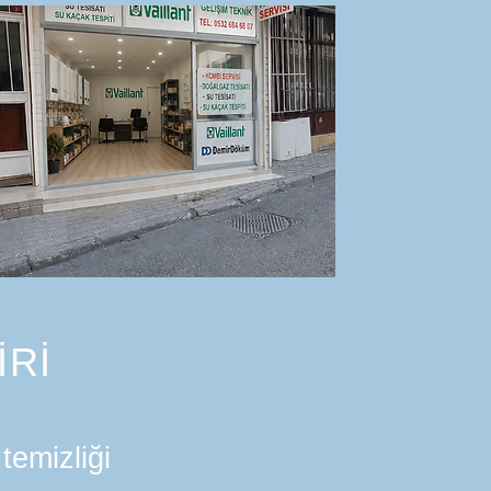
İRİ
temizliği