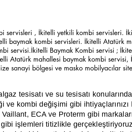
rvisleri , İkitelli yetkili kombi servisleri. İ
itelli baymak kombi servisleri. İkitelli Atatürk 
servisi.İkitelli Baymak Kombi servisi ; İkitel
kitelli Atatürk mahallesi baymak kombi servisi,
ganize sanayi bölgesi ve masko mobilyacılar si
algaz tesisatı ve su tesisatı konuların
i ve kombi değişimi gibi ihtiyaçlarınızı
illant, ECA ve Proterm gibi markaların
ibi işlemleri titizlikle gerçekleştiriyoru