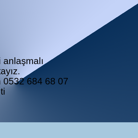
i anlaşmalı
ayız.
in 0532 684 68 07
ti