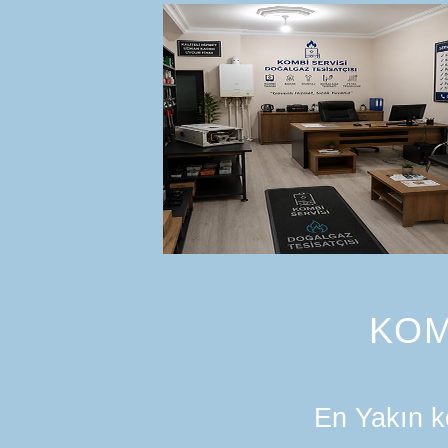
KOM
En Yakın ko