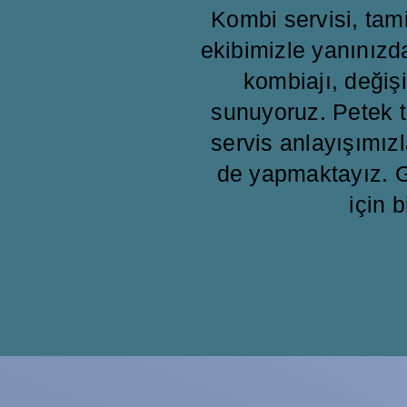
Kombi servisi, ta
ekibimizle yanınızd
kombiajı, değişi
sunuyoruz. Petek t
servis anlayışımızl
de yapmaktayız. G
için b