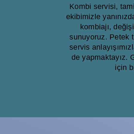
Kombi servisi, ta
ekibimizle yanınızd
kombiajı, değişi
sunuyoruz. Petek t
servis anlayışımızl
de yapmaktayız. G
için b