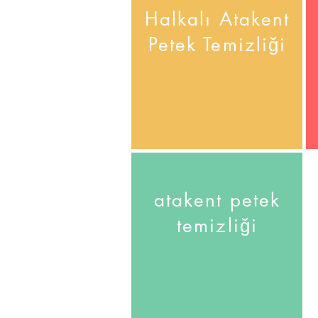
Halkalı Atakent
Petek Temizliği
atakent petek
temizliği