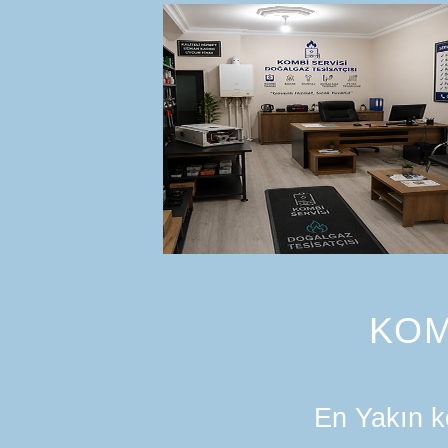
KOM
En Yakın ko