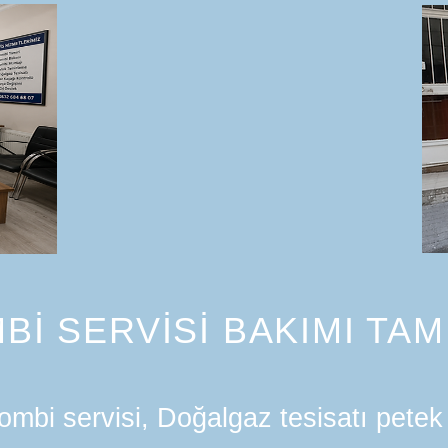
Bİ SERVİSİ BAKIMI TAM
mbi servisi, Doğalgaz tesisatı petek 