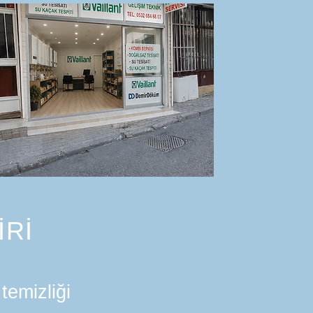
İRİ
temizliği