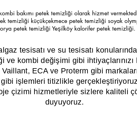
 kombi bakımı petek temizliği olarak hizmet vermektedir
etek temizliği küçükçekmece petek temizliği soyak olym
orya petek temizliği Yeşilköy kalorifer petek temizliği.
algaz tesisatı ve su tesisatı konuların
i ve kombi değişimi gibi ihtiyaçlarınızı
illant, ECA ve Proterm gibi markaların
ibi işlemleri titizlikle gerçekleştiriyoru
oje çizimi hizmetleriyle sizlere kalitel
duyuyoruz.