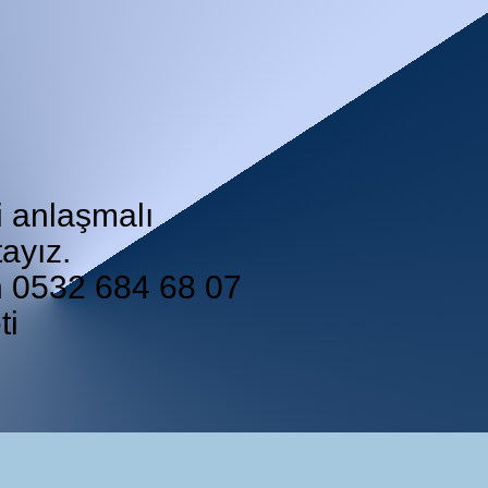
i anlaşmalı
ayız.
in 0532 684 68 07
ti