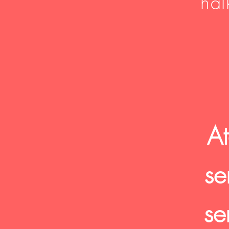
hal
A
se
se