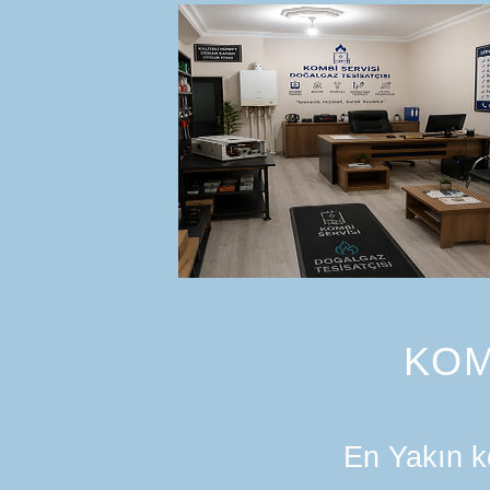
KOM
En Yakın ko