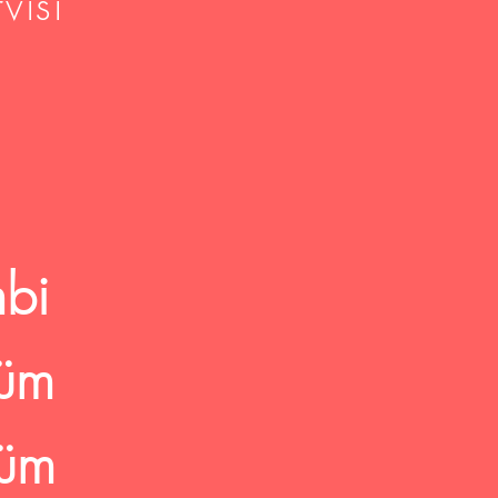
visi
bi
küm
küm