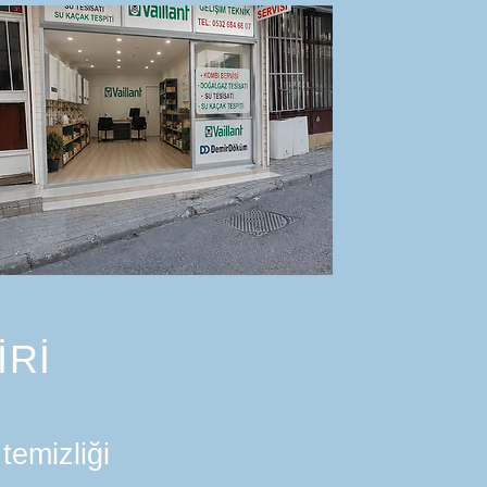
İRİ
temizliği