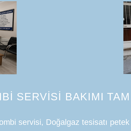
Bİ SERVİSİ BAKIMI TAM
mbi servisi, Doğalgaz tesisatı petek 