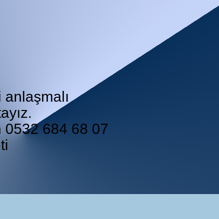
i anlaşmalı
ayız.
in 0532 684 68 07
ti