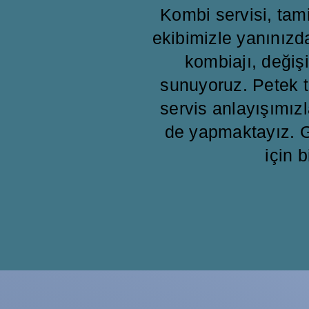
Kombi servisi, ta
ekibimizle yanınızd
kombiajı, değişi
sunuyoruz. Petek t
servis anlayışımızl
de yapmaktayız. G
için b