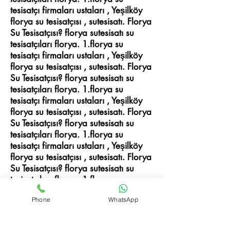
tesisatçı firmaları ustaları , Yeşilköy
florya su tesisatçısı , sutesisatı. Florya
Su Tesisatçısı? florya sutesisatı su
tesisatçıları florya. 1.florya su
tesisatçı firmaları ustaları , Yeşilköy
florya su tesisatçısı , sutesisatı. Florya
Su Tesisatçısı? florya sutesisatı su
tesisatçıları florya. 1.florya su
tesisatçı firmaları ustaları , Yeşilköy
florya su tesisatçısı , sutesisatı. Florya
Su Tesisatçısı? florya sutesisatı su
tesisatçıları florya. 1.florya su
tesisatçı firmaları ustaları , Yeşilköy
florya su tesisatçısı , sutesisatı. Florya
Su Tesisatçısı? florya sutesisatı su
tesisatçıları florya. 1.florya su
tesisatçı firmaları ustaları , Yeşilköy
Phone
WhatsApp
florya su tesisatçısı , sutesisatı. Florya
Su Tesisatçısı? florya sutesisatı su
tesisatçıları florya. 1.florya su