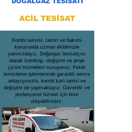
DOĞALGAZ TESİSATI
ACİL TESİSAT
Kombi servisi, tamiri ve bakımı
konusunda uzman ekibimizle
yanınızdayız. Doğalgaz tesisatçısı
olarak kombiajı, değişimi ve proje
çizimi hizmetleri sunuyoruz. Petek
temizleme işlemlerinde garantili servis
anlayışımızla, kombi kart tamiri ve
değişimi de yapmaktayız. Güvenilir ve
profesyonel hizmet için bize
ulaşabilirsiniz.