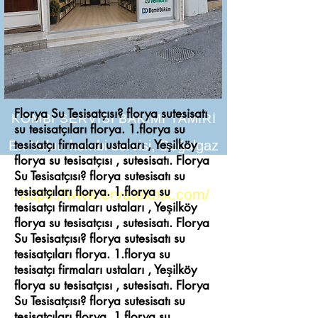
Florya Su Tesisatçısı? florya sutesisatı
KOMBİ SERVİSİ BAKIMI TAMİRİ
su tesisatçıları florya. 1.florya su
tesisatçı firmaları ustaları , Yeşilköy
En Yakın kombi servisi, Doğalgaz
florya su tesisatçısı , sutesisatı. Florya
tesisatı petek temizliği
Su Tesisatçısı? florya sutesisatı su
tesisatçıları florya. 1.florya su
https://www.ervateknik.com/
tesisatçı firmaları ustaları , Yeşilköy
florya su tesisatçısı , sutesisatı. Florya
Su Tesisatçısı? florya sutesisatı su
tesisatçıları florya. 1.florya su
tesisatçı firmaları ustaları , Yeşilköy
florya su tesisatçısı , sutesisatı. Florya
Su Tesisatçısı? florya sutesisatı su
tesisatçıları florya. 1.florya su