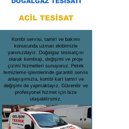
DOĞALGAZ TESİSATI
ACİL TESİSAT
Kombi servisi, tamiri ve bakımı
konusunda uzman ekibimizle
yanınızdayız. Doğalgaz tesisatçısı
olarak kombiajı, değişimi ve proje
çizimi hizmetleri sunuyoruz. Petek
temizleme işlemlerinde garantili servis
anlayışımızla, kombi kart tamiri ve
değişimi de yapmaktayız. Güvenilir ve
profesyonel hizmet için bize
ulaşabilirsiniz.