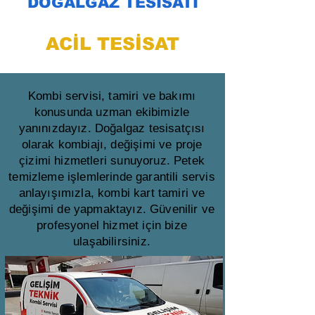
DOĞALGAZ TESİSATI
ACİL TESİSAT
Kombi servisi, tamiri ve bakımı
konusunda uzman ekibimizle
yanınızdayız. Doğalgaz tesisatçısı
olarak kombiajı, değişimi ve proje
çizimi hizmetleri sunuyoruz. Petek
temizleme işlemlerinde garantili servis
anlayışımızla, kombi kart tamiri ve
değişimi de yapmaktayız. Güvenilir ve
profesyonel hizmet için bize
ulaşabilirsiniz.