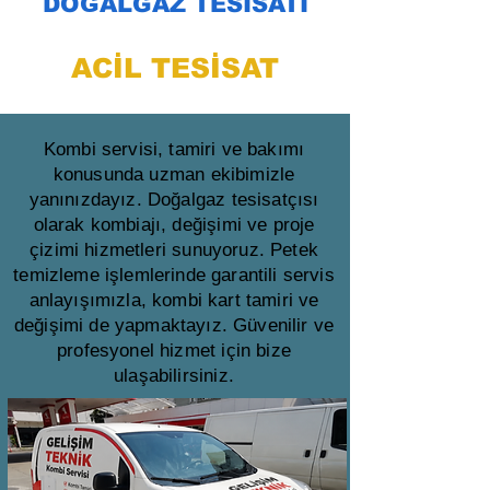
DOĞALGAZ TESİSATI
ACİL TESİSAT
Kombi servisi, tamiri ve bakımı
konusunda uzman ekibimizle
yanınızdayız. Doğalgaz tesisatçısı
olarak kombiajı, değişimi ve proje
çizimi hizmetleri sunuyoruz. Petek
temizleme işlemlerinde garantili servis
anlayışımızla, kombi kart tamiri ve
değişimi de yapmaktayız. Güvenilir ve
profesyonel hizmet için bize
ulaşabilirsiniz.