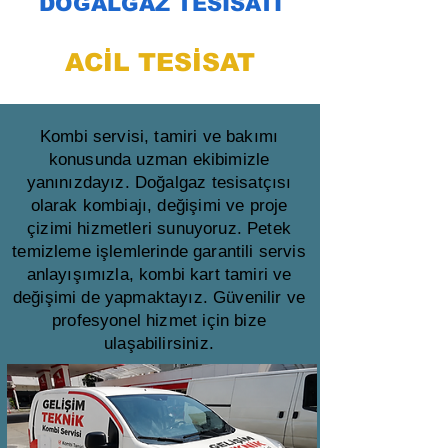
DOĞALGAZ TESİSATI
ACİL TESİSAT
Kombi servisi, tamiri ve bakımı
konusunda uzman ekibimizle
yanınızdayız. Doğalgaz tesisatçısı
olarak kombiajı, değişimi ve proje
çizimi hizmetleri sunuyoruz. Petek
temizleme işlemlerinde garantili servis
anlayışımızla, kombi kart tamiri ve
değişimi de yapmaktayız. Güvenilir ve
profesyonel hizmet için bize
ulaşabilirsiniz.