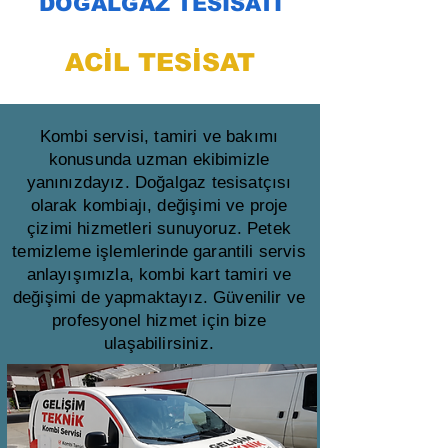
DOĞALGAZ TESİSATI
ACİL TESİSAT
Kombi servisi, tamiri ve bakımı
konusunda uzman ekibimizle
yanınızdayız. Doğalgaz tesisatçısı
olarak kombiajı, değişimi ve proje
çizimi hizmetleri sunuyoruz. Petek
temizleme işlemlerinde garantili servis
anlayışımızla, kombi kart tamiri ve
değişimi de yapmaktayız. Güvenilir ve
profesyonel hizmet için bize
ulaşabilirsiniz.