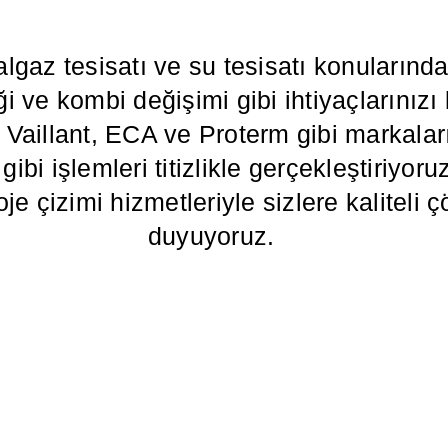
algaz tesisatı ve su tesisatı konuların
i ve kombi değişimi gibi ihtiyaçlarınızı
illant, ECA ve Proterm gibi markaların
ibi işlemleri titizlikle gerçekleştiriyoru
oje çizimi hizmetleriyle sizlere kalitel
duyuyoruz.
TEL: 0532 684 68 07