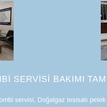
Bİ SERVİSİ BAKIMI TAM
mbi servisi, Doğalgaz tesisatı petek 