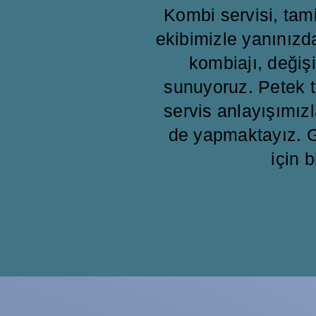
Kombi servisi, ta
ekibimizle yanınızd
kombiajı, değişi
sunuyoruz. Petek t
servis anlayışımızl
de yapmaktayız. G
için b