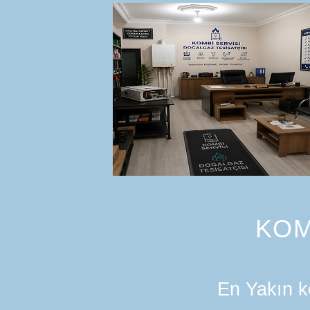
KOM
En Yakın ko