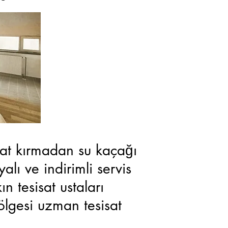
sisat kırmadan su kaçağı
lı ve indirimli servis
kın tesisat ustaları
bölgesi uzman tesisat