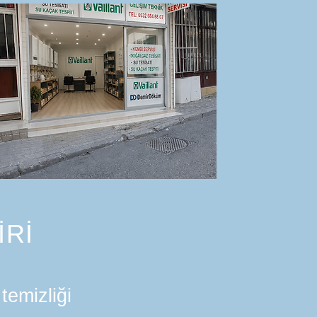
İRİ
temizliği