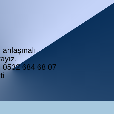
i anlaşmalı
ayız.
in 0532 684 68 07
ti