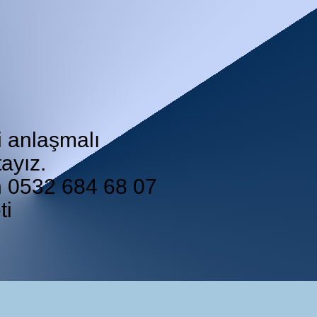
i anlaşmalı
ayız.
in 0532 684 68 07
ti