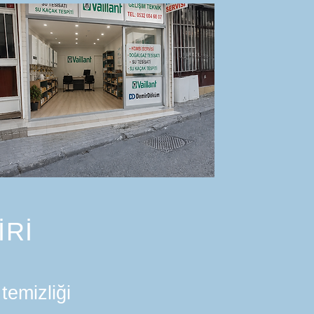
İRİ
temizliği