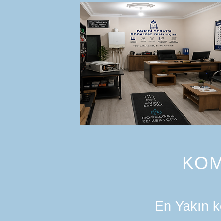
KOM
En Yakın ko