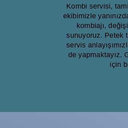
Kombi servisi, ta
ekibimizle yanınızd
kombiajı, değişi
sunuyoruz. Petek t
servis anlayışımızl
de yapmaktayız. G
için b