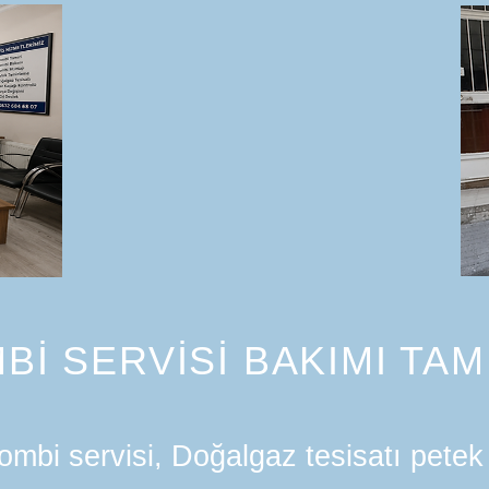
Bİ SERVİSİ BAKIMI TAM
mbi servisi, Doğalgaz tesisatı petek 