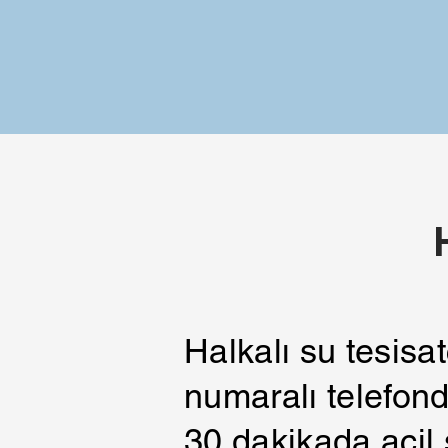
Halkalı su tesisa
numaralı telefond
30 dakikada acil 