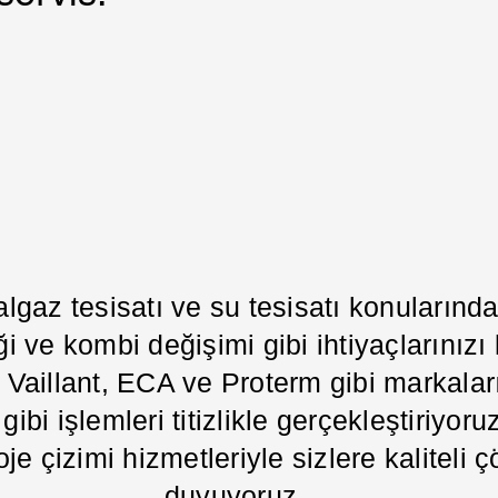
algaz tesisatı ve su tesisatı konuların
i ve kombi değişimi gibi ihtiyaçlarınızı
illant, ECA ve Proterm gibi markaların
ibi işlemleri titizlikle gerçekleştiriyoru
oje çizimi hizmetleriyle sizlere kalitel
duyuyoruz.