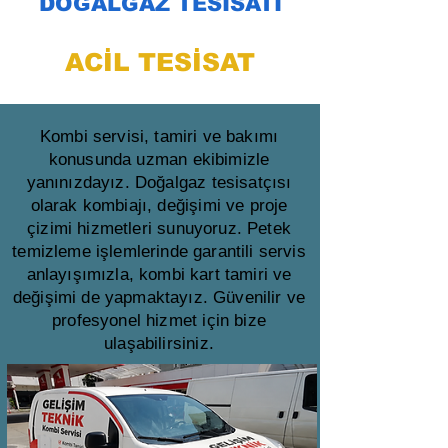
DOĞALGAZ TESİSATI
ACİL TESİSAT
Kombi servisi, tamiri ve bakımı
konusunda uzman ekibimizle
yanınızdayız. Doğalgaz tesisatçısı
olarak kombiajı, değişimi ve proje
çizimi hizmetleri sunuyoruz. Petek
temizleme işlemlerinde garantili servis
anlayışımızla, kombi kart tamiri ve
değişimi de yapmaktayız. Güvenilir ve
profesyonel hizmet için bize
ulaşabilirsiniz.