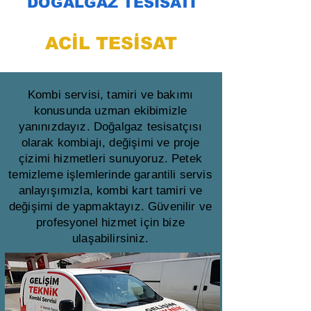
DOĞALGAZ TESİSATI
ACİL TESİSAT
Kombi servisi, tamiri ve bakımı
konusunda uzman ekibimizle
yanınızdayız. Doğalgaz tesisatçısı
olarak kombiajı, değişimi ve proje
çizimi hizmetleri sunuyoruz. Petek
temizleme işlemlerinde garantili servis
anlayışımızla, kombi kart tamiri ve
değişimi de yapmaktayız. Güvenilir ve
profesyonel hizmet için bize
ulaşabilirsiniz.