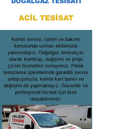
DOĞALGAZ TESİSATI
ACİL TESİSAT
Kombi servisi, tamiri ve bakımı
konusunda uzman ekibimizle
yanınızdayız. Doğalgaz tesisatçısı
olarak kombiajı, değişimi ve proje
çizimi hizmetleri sunuyoruz. Petek
temizleme işlemlerinde garantili servis
anlayışımızla, kombi kart tamiri ve
değişimi de yapmaktayız. Güvenilir ve
profesyonel hizmet için bize
ulaşabilirsiniz.