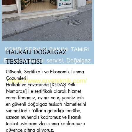
KOMBİ SERVİSİ BAKIMI TAMİRİ
HALKALI DOĞALGAZ
TESİSATÇISI
En Yakın kombi servisi, Doğalgaz
tesisatı petek temizliği
Güvenli, Sertifikalı ve Ekonomik Isınma
Çözümleri!
https://www.ervateknik.com/
Halkalı ve çevresinde [İGDAŞ Yetki
Numarası] ile sertifikalı olarak hizmet
veren firmamız, eviniz ve iş yeriniz için
en güvenli doğalgaz tesisatı hizmetlerini
sunmaktadır. Yılların getirdiği tecrübe,
uzman mühendis kadromuz ve lisanslı
tesisat ustalarımızla ısınma konforunuzu
güvence altına alıyoruz.