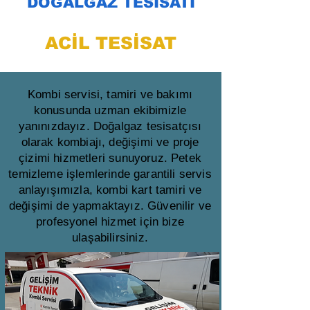
DOĞALGAZ TESİSATI
ACİL TESİSAT
Kombi servisi, tamiri ve bakımı
konusunda uzman ekibimizle
yanınızdayız. Doğalgaz tesisatçısı
olarak kombiajı, değişimi ve proje
çizimi hizmetleri sunuyoruz. Petek
temizleme işlemlerinde garantili servis
anlayışımızla, kombi kart tamiri ve
değişimi de yapmaktayız. Güvenilir ve
profesyonel hizmet için bize
ulaşabilirsiniz.