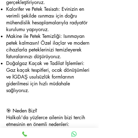
gerçekleştiriyoruz.
Kalorifer ve Petek Tesisatı: Evinizin en
verimli şekilde ısınması için doğru
mühendislik hesaplamalarıyla radyatör
kurulumu yapıyoruz.
Makine ile Petek Temizliği: Isınmayan
petek kalmasın! Özel ilaçlar ve modern
cihazlarla peteklerinizi temizleyerek
faturalarınızı düşürüyoruz.
Doğalgaz Kaçak ve Tadilat İşlemleri:
Gaz kaçak tespitleri, ocak dönüşümleri
ve İGDAŞ usulsüzlük formlarının
giderilmesi için hızlı müdahale
sağlıyoruz.
🎯 Neden Biz?
Halkalı'da yüzlerce ailenin bizi tercih
etmesinin en önemli nedenleri:
✅ İGDAŞ Yetkili Firma: Tamamen yasal
mevzuata ve güvenlik standartlarına