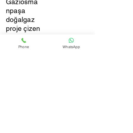
Gaziosma
npaşa
doğalgaz
proje çizen
firmalar
ocak
Phone
WhatsApp
montajı
ocak
bağlantısı
doğalgaz
ocağı
bağlayan
firmalar.
Gaziosma
npaşa