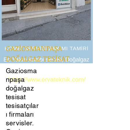
GAZİOSMANPAŞA
KOMBİ SERVİSİ BAKIMI TAMİRİ
DOĞALGAZ TESİSAT
En Yakın kombi servisi, Doğalgaz
tesisatı petek temizliği
Gaziosma
npaşa
https://www.ervateknik.com/
doğalgaz
tesisat
tesisatçılar
ı firmaları
servisler.