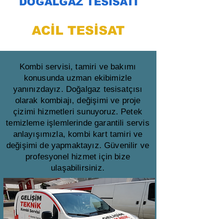
DOĞALGAZ TESİSATI
ACİL TESİSAT
Kombi servisi, tamiri ve bakımı
konusunda uzman ekibimizle
yanınızdayız. Doğalgaz tesisatçısı
olarak kombiajı, değişimi ve proje
çizimi hizmetleri sunuyoruz. Petek
temizleme işlemlerinde garantili servis
anlayışımızla, kombi kart tamiri ve
değişimi de yapmaktayız. Güvenilir ve
profesyonel hizmet için bize
ulaşabilirsiniz.