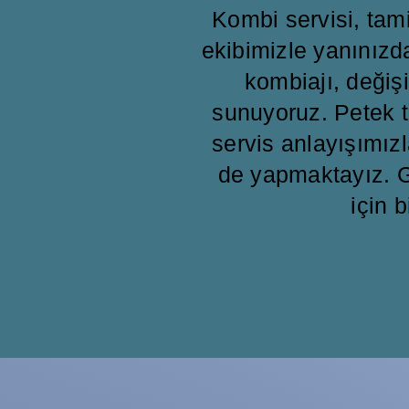
Kombi servisi, ta
ekibimizle yanınızd
kombiajı, değişi
sunuyoruz. Petek t
servis anlayışımızl
de yapmaktayız. G
için b