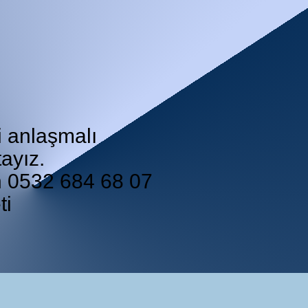
i anlaşmalı
ayız.
in 0532 684 68 07
ti