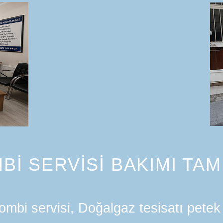
Bİ SERVİSİ BAKIMI TAM
mbi servisi, Doğalgaz tesisatı petek 