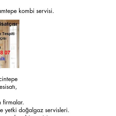
ramtepe kombi servisi.
cintepe
sisatı,
 firmalar.
e yetki doğalgaz servisleri.