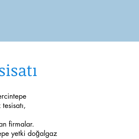
sisatı
ercintepe
tesisatı,
an firmalar.
tepe yetki doğalgaz