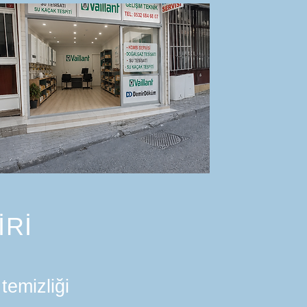
İRİ
temizliği