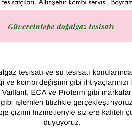
tesisatçıları. Altınşehir kombi servisi, Bayr
Güvercintepe doğalgaz tesisatı
algaz tesisatı ve su tesisatı konuların
i ve kombi değişimi gibi ihtiyaçlarınızı
illant, ECA ve Proterm gibi markaların
ibi işlemleri titizlikle gerçekleştiriyoru
oje çizimi hizmetleriyle sizlere kalitel
duyuyoruz.