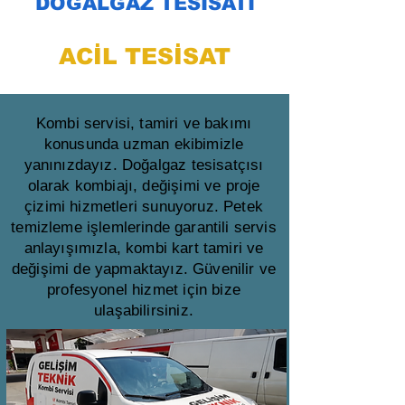
DOĞALGAZ TESİSATI
ACİL TESİSAT
Kombi servisi, tamiri ve bakımı
konusunda uzman ekibimizle
yanınızdayız. Doğalgaz tesisatçısı
olarak kombiajı, değişimi ve proje
çizimi hizmetleri sunuyoruz. Petek
temizleme işlemlerinde garantili servis
anlayışımızla, kombi kart tamiri ve
değişimi de yapmaktayız. Güvenilir ve
profesyonel hizmet için bize
ulaşabilirsiniz.