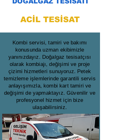
DOĞALGAZ TESİSATI
ACİL TESİSAT
Kombi servisi, tamiri ve bakımı
konusunda uzman ekibimizle
yanınızdayız. Doğalgaz tesisatçısı
olarak kombiajı, değişimi ve proje
çizimi hizmetleri sunuyoruz. Petek
temizleme işlemlerinde garantili servis
anlayışımızla, kombi kart tamiri ve
değişimi de yapmaktayız. Güvenilir ve
profesyonel hizmet için bize
ulaşabilirsiniz.