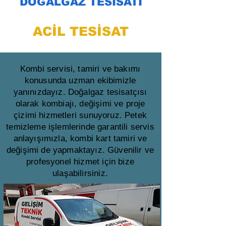
DOĞALGAZ TESİSATI
ACİL TESİSAT
Kombi servisi, tamiri ve bakımı
konusunda uzman ekibimizle
yanınızdayız. Doğalgaz tesisatçısı
olarak kombiajı, değişimi ve proje
çizimi hizmetleri sunuyoruz. Petek
temizleme işlemlerinde garantili servis
anlayışımızla, kombi kart tamiri ve
değişimi de yapmaktayız. Güvenilir ve
profesyonel hizmet için bize
ulaşabilirsiniz.