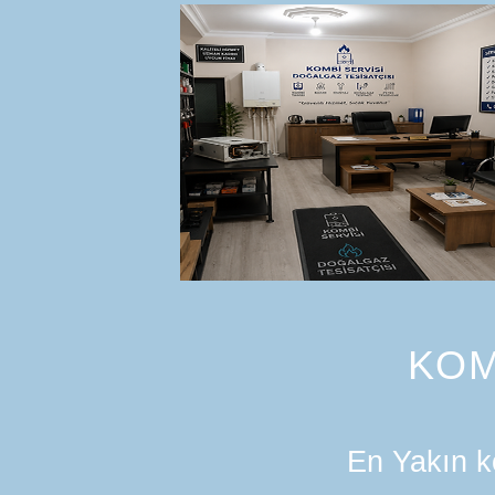
KOM
En Yakın ko