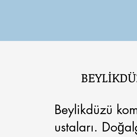
BEYLİKDÜ
Beylikdüzü komb
ustaları. Doğalg