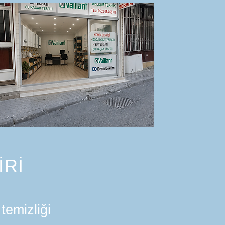
İRİ
temizliği