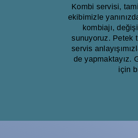
Kombi servisi, ta
ekibimizle yanınızd
kombiajı, değişi
sunuyoruz. Petek t
servis anlayışımızl
de yapmaktayız. G
için b