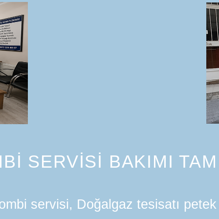
Bİ SERVİSİ BAKIMI TAM
mbi servisi, Doğalgaz tesisatı petek 