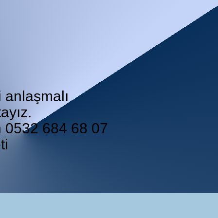
i anlaşmalı
ayız.
in 0532 684 68 07
ti