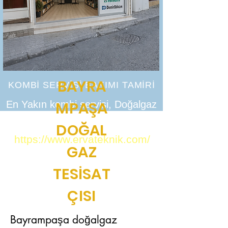
BAYRA
KOMBİ SERVİSİ BAKIMI TAMİRİ
MPAŞA
En Yakın kombi servisi, Doğalgaz
tesisatı petek temizliği
DOĞAL
https://www.ervateknik.com/
GAZ
TESİSAT
ÇISI
Bayrampaşa doğalgaz