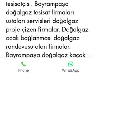
tesisatçısı. Bayrampaşa
doğalgaz tesisat firmaları
ustaları servisleri doğalgaz
proje çizen firmalar. Doğalgaz
ocak bağlanması doğalgaz
randevusu alan firmalar.
Bayrampaşa doğalgaz kaçak
tespiti yapan firmalar,
Phone
WhatsApp
bayrampaşa doğalgaz
tesisatçıları doğalgaz tesisat
firmaları doğalgaz saati takan
firmalar. Bayrampaşa
doğalgaz randevusu.