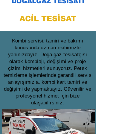
DOĞALGAZ TESİSATI
ACİL TESİSAT
Kombi servisi, tamiri ve bakımı
konusunda uzman ekibimizle
yanınızdayız. Doğalgaz tesisatçısı
olarak kombiajı, değişimi ve proje
çizimi hizmetleri sunuyoruz. Petek
temizleme işlemlerinde garantili servis
anlayışımızla, kombi kart tamiri ve
değişimi de yapmaktayız. Güvenilir ve
profesyonel hizmet için bize
ulaşabilirsiniz.