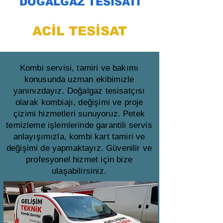
DOĞALGAZ TESİSATI
ACİL TESİSAT
Kombi servisi, tamiri ve bakımı
konusunda uzman ekibimizle
yanınızdayız. Doğalgaz tesisatçısı
olarak kombiajı, değişimi ve proje
çizimi hizmetleri sunuyoruz. Petek
temizleme işlemlerinde garantili servis
anlayışımızla, kombi kart tamiri ve
değişimi de yapmaktayız. Güvenilir ve
profesyonel hizmet için bize
ulaşabilirsiniz.