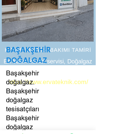
BAŞAKŞEHİR
KOMBİ SERVİSİ BAKIMI TAMİRİ
DOĞALGAZ
En Yakın kombi servisi, Doğalgaz
tesisatı petek temizliği
Başakşehir
doğalgaz.
https://www.ervateknik.com/
Başakşehir
doğalgaz
tesisatçıları
Başakşehir
doğalgaz