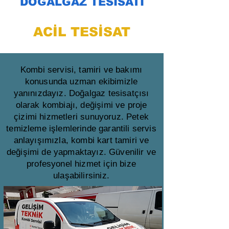
DOĞALGAZ TESİSATI
ACİL TESİSAT
Kombi servisi, tamiri ve bakımı
konusunda uzman ekibimizle
yanınızdayız. Doğalgaz tesisatçısı
olarak kombiajı, değişimi ve proje
çizimi hizmetleri sunuyoruz. Petek
temizleme işlemlerinde garantili servis
anlayışımızla, kombi kart tamiri ve
değişimi de yapmaktayız. Güvenilir ve
profesyonel hizmet için bize
ulaşabilirsiniz.