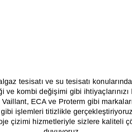
algaz tesisatı ve su tesisatı konuların
i ve kombi değişimi gibi ihtiyaçlarınızı
illant, ECA ve Proterm gibi markaların
ibi işlemleri titizlikle gerçekleştiriyoru
oje çizimi hizmetleriyle sizlere kalitel
duyuyoruz.