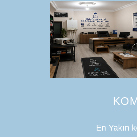
KOM
En Yakın ko