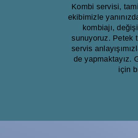
Kombi servisi, ta
ekibimizle yanınızd
kombiajı, değişi
sunuyoruz. Petek t
servis anlayışımızl
de yapmaktayız. G
için b