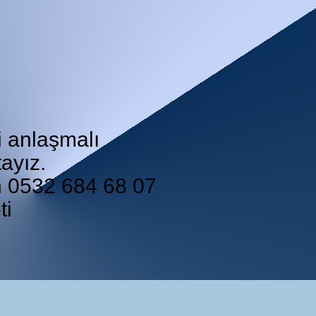
i anlaşmalı
ayız.
in 0532 684 68 07
ti