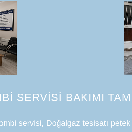
Bİ SERVİSİ BAKIMI TAM
mbi servisi, Doğalgaz tesisatı petek 