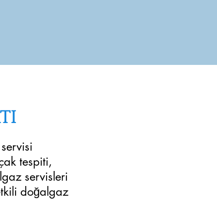
TI
servisi
k tespiti,
gaz servisleri
etkili doğalgaz