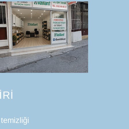
İRİ
temizliği