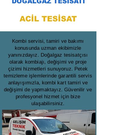
DOĞALGAZ TESİSATI
ACİL TESİSAT
Kombi servisi, tamiri ve bakımı
konusunda uzman ekibimizle
yanınızdayız. Doğalgaz tesisatçısı
olarak kombiajı, değişimi ve proje
çizimi hizmetleri sunuyoruz. Petek
temizleme işlemlerinde garantili servis
anlayışımızla, kombi kart tamiri ve
değişimi de yapmaktayız. Güvenilir ve
profesyonel hizmet için bize
ulaşabilirsiniz.