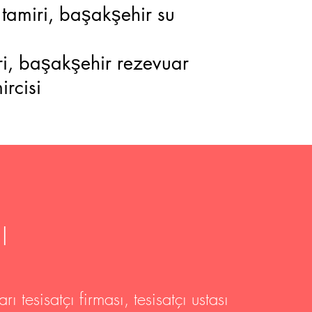
 tamiri, başakşehir su
iri, başakşehir rezevuar
rcisi
I
rı tesisatçı firması, tesisatçı ustası