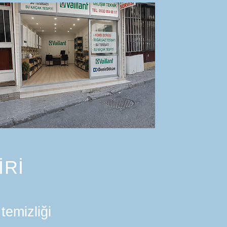
İRİ
temizliği