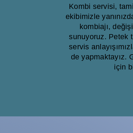
Kombi servisi, ta
ekibimizle yanınızd
kombiajı, değişi
sunuyoruz. Petek t
servis anlayışımızl
de yapmaktayız. G
için b