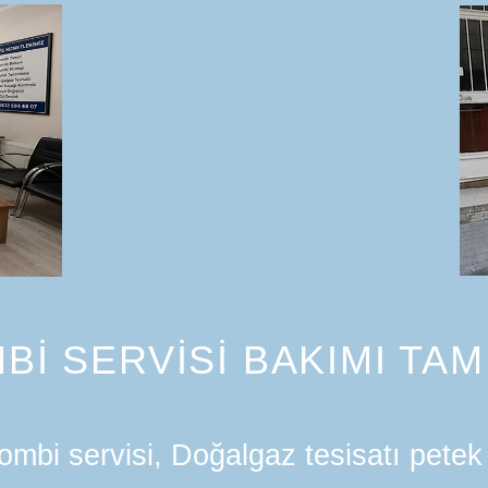
Bİ SERVİSİ BAKIMI TAM
mbi servisi, Doğalgaz tesisatı petek 