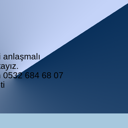
i anlaşmalı
ayız.
in 0532 684 68 07
ti