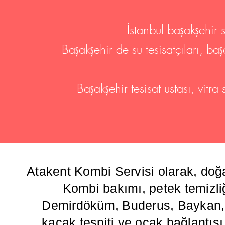
İstanbul başakşehir su
Başakşehir de su tesisatçıları, baş
Başakşehir tesisat ustası, vitra
Atakent Kombi Servisi olarak, doğ
Kombi bakımı, petek temizliğ
Demirdöküm, Buderus, Baykan, Va
kaçak tespiti ve ocak bağlantısı g