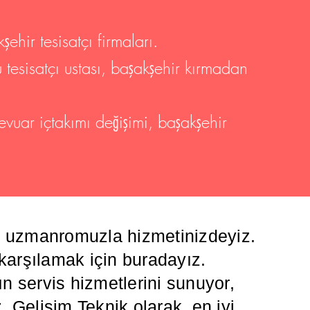
şehir tesisatçı firmaları.
u tesisatçı ustası, başakşehir kırmadan
zevuar içtakımı değişimi, başakşehir
da uzmanromuzla hizmetinizdeyiz.
 karşılamak için buradayız.
 servis hizmetlerini sunuyor,
z. Gelişim Teknik olarak, en iyi