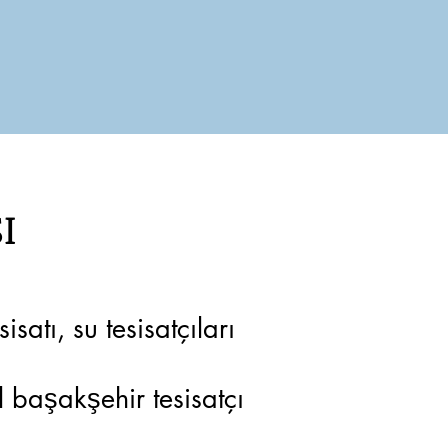
I
satı, su tesisatçıları
il başakşehir tesisatçı