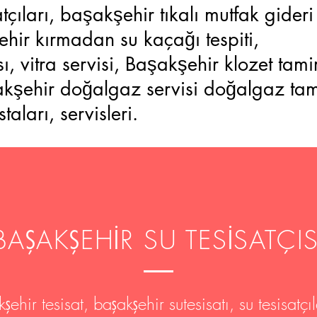
tçıları, başakşehir tıkalı mutfak gideri
şehir kırmadan su kaçağı tespiti,
sı, vitra servisi, Başakşehir klozet tam
akşehir doğalgaz servisi doğalgaz tami
staları, servisleri.
BAŞAKŞEHİR SU TESİSATÇIS
ehir tesisat, başakşehir sutesisatı, su tesisatçıla