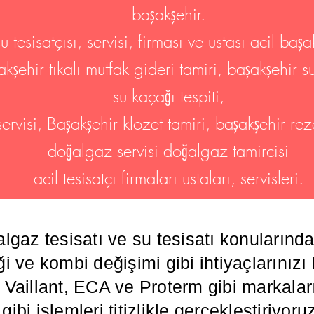
başakşehir.
 tesisatçısı, servisi, firması ve ustası acil başak
akşehir tıkalı mutfak gideri tamiri, başakşehir s
su kaçağı tespiti,
 servisi, Başakşehir klozet tamiri, başakşehir re
doğalgaz servisi doğalgaz tamircisi
acil tesisatçı firmaları ustaları, servisleri.
algaz tesisatı ve su tesisatı konuların
i ve kombi değişimi gibi ihtiyaçlarınızı
illant, ECA ve Proterm gibi markaların
ibi işlemleri titizlikle gerçekleştiriyoru