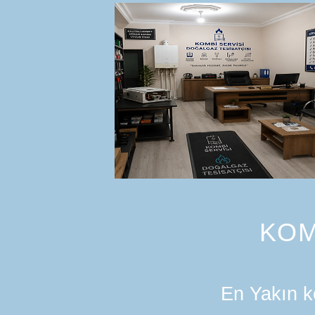
KOM
En Yakın ko