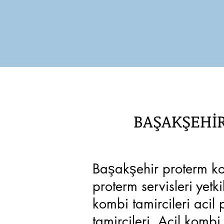
BAŞAKŞEHİR
Başakşehir proterm ko
proterm servisleri yetk
kombi tamircileri acil
tamircileri, Acil komb