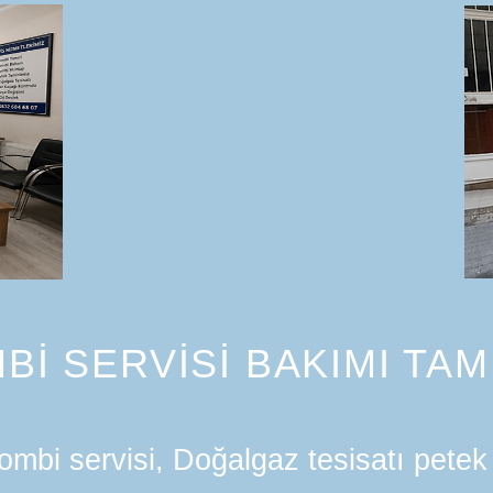
Bİ SERVİSİ BAKIMI TAM
mbi servisi, Doğalgaz tesisatı petek 