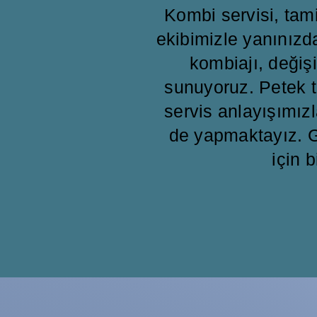
Kombi servisi, ta
ekibimizle yanınızd
kombiajı, değişi
sunuyoruz. Petek t
servis anlayışımızl
de yapmaktayız. G
için b