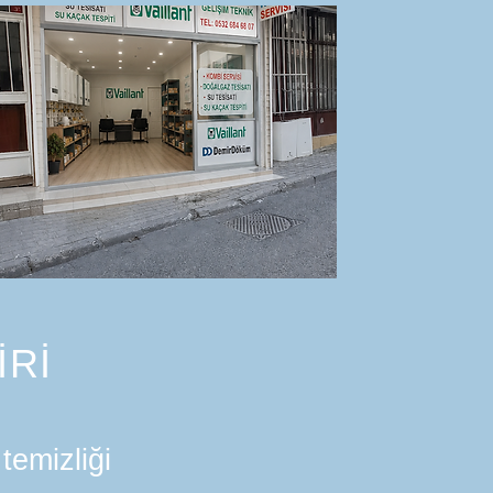
İRİ
temizliği