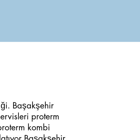
iği. Başakşehir
ervisleri proterm
 proterm kombi
latıyor Başakşehir