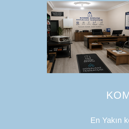
KOM
En Yakın ko