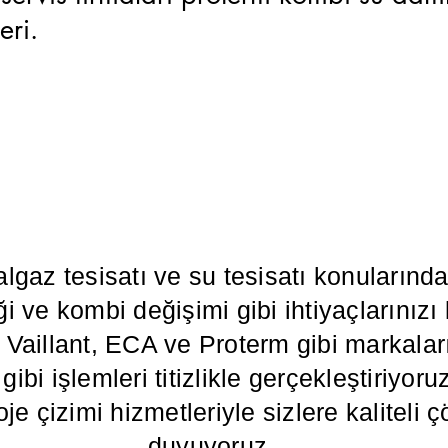
leri.
algaz tesisatı ve su tesisatı konuların
i ve kombi değişimi gibi ihtiyaçlarınızı
illant, ECA ve Proterm gibi markaların
ibi işlemleri titizlikle gerçekleştiriyoru
oje çizimi hizmetleriyle sizlere kalitel
duyuyoruz.