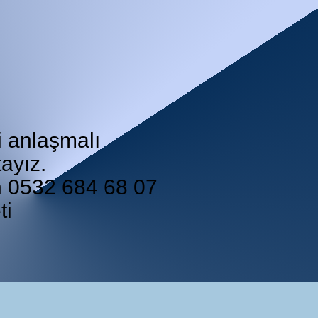
i anlaşmalı
ayız.
in 0532 684 68 07
ti