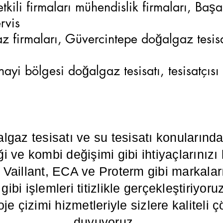
kili firmaları mühendislik firmaları, Baş
ervis
z firmaları, Güvercintepe doğalgaz tesisa
ayi bölgesi doğalgaz tesisatı, tesisatçıs
algaz tesisatı ve su tesisatı konuların
i ve kombi değişimi gibi ihtiyaçlarınızı
illant, ECA ve Proterm gibi markaların
ibi işlemleri titizlikle gerçekleştiriyoru
oje çizimi hizmetleriyle sizlere kalitel
duyuyoruz.