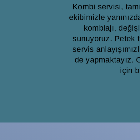
Kombi servisi, ta
ekibimizle yanınızd
kombiajı, değişi
sunuyoruz. Petek t
servis anlayışımızl
de yapmaktayız. G
için b