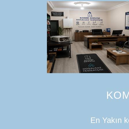
KOM
En Yakın ko