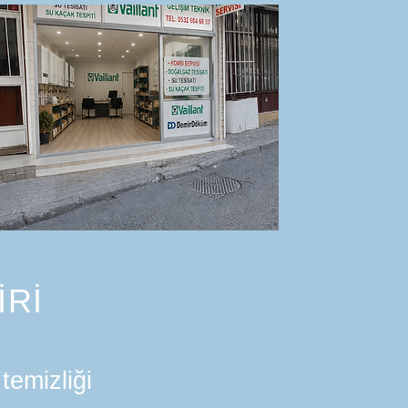
İRİ
temizliği