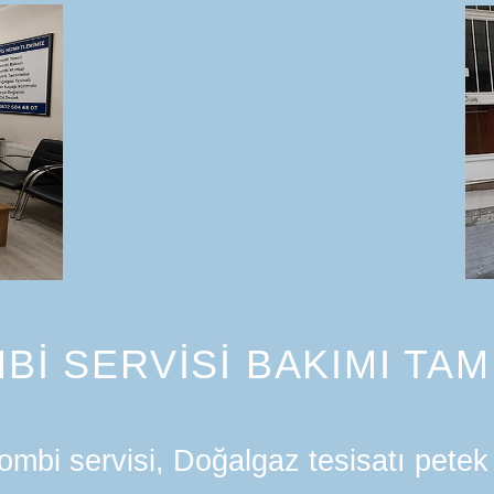
Bİ SERVİSİ BAKIMI TAM
mbi servisi, Doğalgaz tesisatı petek 