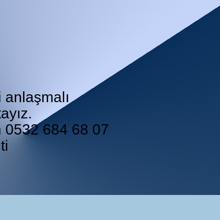
i anlaşmalı
ayız.
in 0532 684 68 07
ti