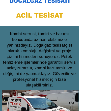
DOĞALGAZ TESİSATI
ACİL TESİSAT
Kombi servisi, tamiri ve bakımı
konusunda uzman ekibimizle
yanınızdayız. Doğalgaz tesisatçısı
olarak kombiajı, değişimi ve proje
çizimi hizmetleri sunuyoruz. Petek
temizleme işlemlerinde garantili servis
anlayışımızla, kombi kart tamiri ve
değişimi de yapmaktayız. Güvenilir ve
profesyonel hizmet için bize
ulaşabilirsiniz.