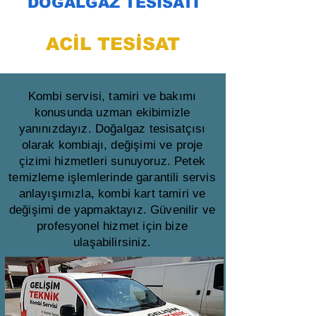
DOĞALGAZ TESİSATI
ACİL TESİSAT
Kombi servisi, tamiri ve bakımı
konusunda uzman ekibimizle
yanınızdayız. Doğalgaz tesisatçısı
olarak kombiajı, değişimi ve proje
çizimi hizmetleri sunuyoruz. Petek
temizleme işlemlerinde garantili servis
anlayışımızla, kombi kart tamiri ve
değişimi de yapmaktayız. Güvenilir ve
profesyonel hizmet için bize
ulaşabilirsiniz.