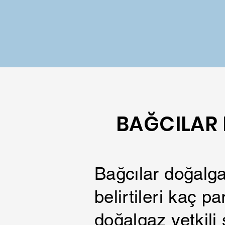
BAĞCILAR
Bağcılar doğalga
belirtileri kaç p
doğalgaz yetkili 