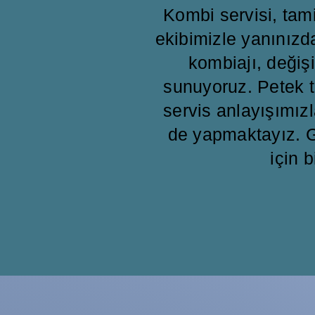
Kombi servisi, ta
ekibimizle yanınızd
kombiajı, değişi
sunuyoruz. Petek t
servis anlayışımızl
de yapmaktayız. G
için b