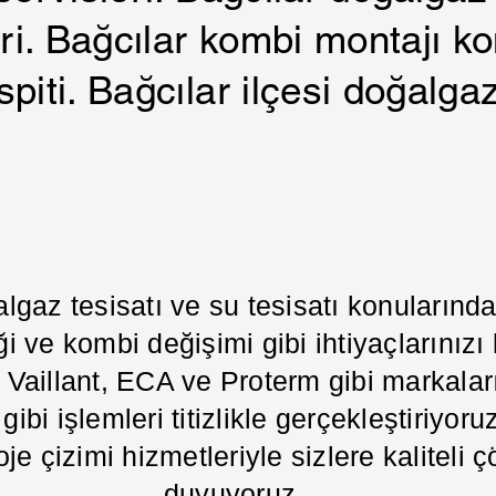
leri. Bağcılar kombi montajı k
piti. Bağcılar ilçesi doğalgaz
algaz tesisatı ve su tesisatı konuların
i ve kombi değişimi gibi ihtiyaçlarınızı
illant, ECA ve Proterm gibi markaların
ibi işlemleri titizlikle gerçekleştiriyoru
oje çizimi hizmetleriyle sizlere kalitel
duyuyoruz.