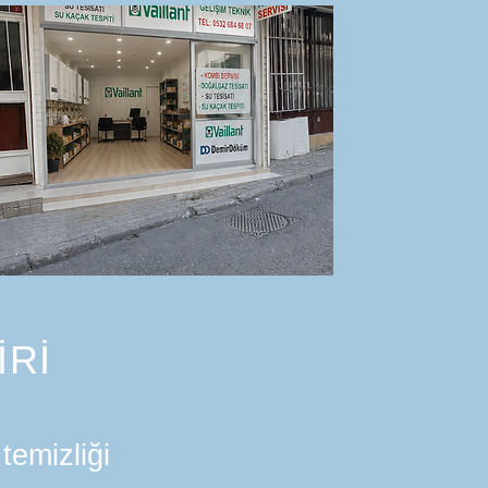
İRİ
temizliği