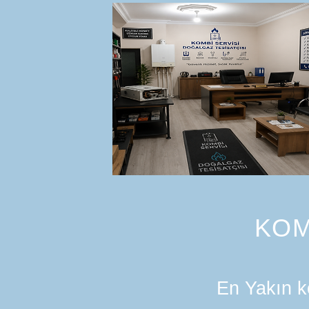
KOM
En Yakın ko