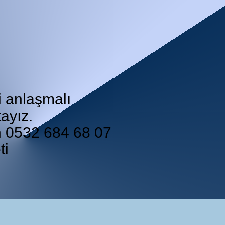
i anlaşmalı
ayız.
in 0532 684 68 07
ti