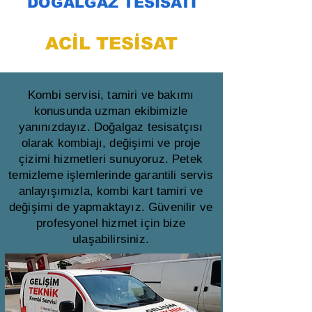
DOĞALGAZ TESİSATI
ACİL TESİSAT
Kombi servisi, tamiri ve bakımı
konusunda uzman ekibimizle
yanınızdayız. Doğalgaz tesisatçısı
olarak kombiajı, değişimi ve proje
çizimi hizmetleri sunuyoruz. Petek
temizleme işlemlerinde garantili servis
anlayışımızla, kombi kart tamiri ve
değişimi de yapmaktayız. Güvenilir ve
profesyonel hizmet için bize
ulaşabilirsiniz.