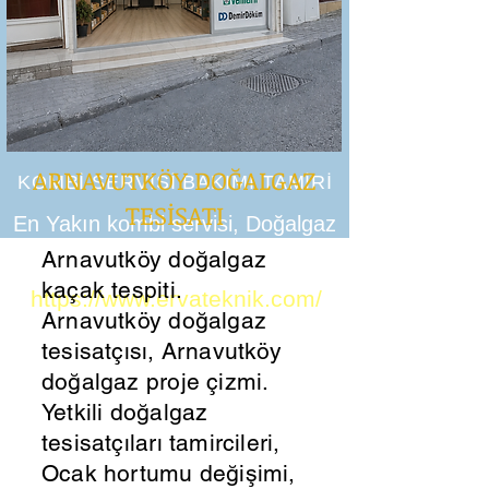
ARNAVUTKÖY DOĞALGAZ
KOMBİ SERVİSİ BAKIMI TAMİRİ
TESİSATI
En Yakın kombi servisi, Doğalgaz
Arnavutköy doğalgaz
tesisatı petek temizliği
kaçak tespiti.
https://www.ervateknik.com/
Arnavutköy doğalgaz
tesisatçısı, Arnavutköy
doğalgaz proje çizmi.
Yetkili doğalgaz
tesisatçıları tamircileri,
Ocak hortumu değişimi,